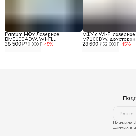
Pantum МФУ Лазерное
МФУ с Wi-Fi лазерное
BM5100ADW, Wi-Fi,
M7100DW, двусторон
38 500 ₽
A4,Ethernet (RJ-45), USB
28 600 ₽
печать ч/б, Wi-Fi, USB,
70 000 ₽
−
45
%
52 000 ₽
−
45
%
меню на русском, с
картриджем на 1500 с
Подп
Нажимая «
данных в 