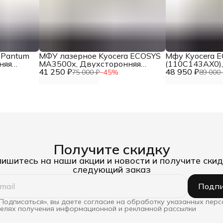
 Pantum
МФУ лазерное Kyocera ECOSYS
Мфу Kyocera 
няя
MA3500x, Двухсторонняя
(110C143AX0),
 LAN,
41 250 ₽
печать, A4, для офиса
48 950 ₽
Автоподатчик
75 000 ₽
−
45
%
89 000 
тр.
Получите скидку
ишитесь на наши акции и новости и получите скид
следующий заказ
Подпи
Подписаться», вы даете согласие на обработку указанных пер
целях получения информационной и рекламной рассылки