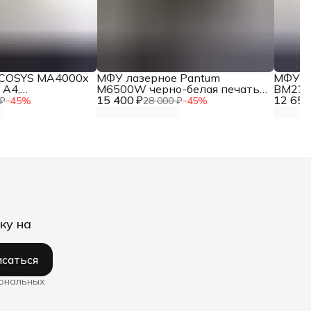
ECOSYS MA4000x
МФУ лазерное Pantum
МФУ л
 A4,
M6500W черно-белая печать,
BM2300
 двухсторонний
15 400 ₽
Wi-Fi, A4
12 650
черно
₽
−
45
%
28 000 ₽
−
45
%
ку на
саться
сональных