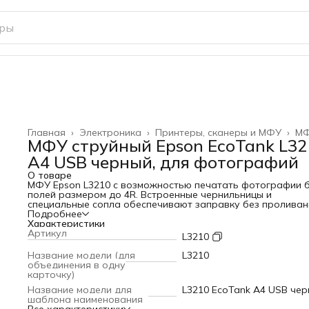
Главная
›
Электроника
›
Принтеры, сканеры и МФУ
›
М
МФУ струйный Epson EcoTank L32
A4 USB черный, для фотографий
О товаре
МФУ Epson L3210 с возможностью печатать фотографии 
полей размером до 4R. Встроенные чернильницы и
специальные сопла обеспечивают заправку без проливан
без ошибок.
Подробнее
Производитель оставляет за собой право изменять
Характеристики
характеристики товара, его внешний вид и комплектность
Артикул
L3210
предварительного уведомления продавца.
ВНИМАНИЕ: ТОВАР ПОСТАВЛЯЕТСЯ С АНГЛИЙСКОЙ ИЛИ
Название модели (для
L3210
ЕВРОПЕЙСКОЙ ВИЛКОЙ, НА УСМОТРЕНИЕ ПРОИЗВОДИТЕ
объединения в одну
(В МЕЖДУНАРОДНОЙ КЛАССИФИКАЦИИ — ТИП G/ТИП C/
карточку)
F)
Название модели для
L3210 EcoTank A4 USB че
шаблона наименования