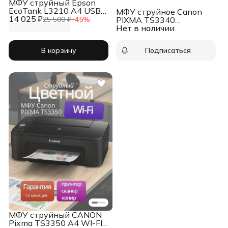
МФУ струйный Epson
EcoTank L3210 A4 USB
МФУ струйное Canon
14 025 ₽
черный, для
25 500 ₽
−
45
%
PIXMA TS3340
фотографий
Нет в наличии
(3771C007)
В корзину
Подписаться
МФУ струйный CANON
Pixma TS3350 A4 WI-FI