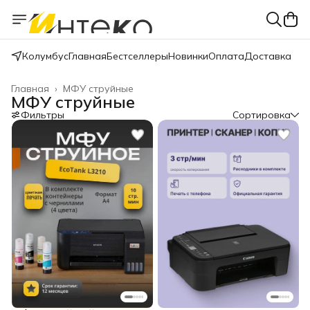
Колумбус
Главная
Бестселлеры
Новинки
Оплата
Доставка
Главная
›
МФУ струйные
МФУ струйные
Фильтры
Сортировка