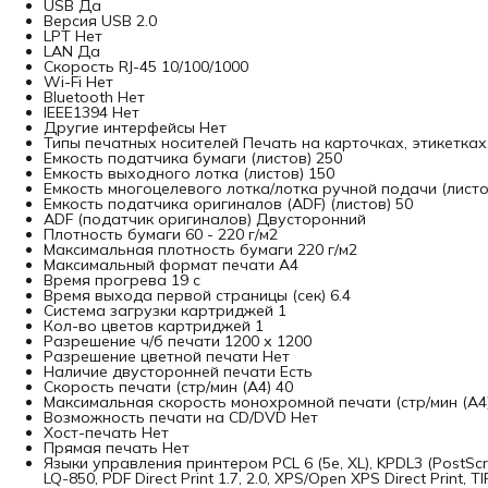
USB Да
Версия USB 2.0
LPT Нет
LAN Да
Скорость RJ-45 10/100/1000
Wi-Fi Нет
Bluetooth Нет
IEEE1394 Нет
Другие интерфейсы Нет
Типы печатных носителей Печать на карточках, этикетках
Емкость податчика бумаги (листов) 250
Емкость выходного лотка (листов) 150
Емкость многоцелевого лотка/лотка ручной подачи (листо
Емкость податчика оригиналов (ADF) (листов) 50
ADF (податчик оригиналов) Двусторонний
Плотность бумаги 60 - 220 г/м2
Максимальная плотность бумаги 220 г/м2
Максимальный формат печати A4
Время прогрева 19 с
Время выхода первой страницы (сек) 6.4
Система загрузки картриджей 1
Кол-во цветов картриджей 1
Разрешение ч/б печати 1200 х 1200
Разрешение цветной печати Нет
Наличие двусторонней печати Есть
Скорость печати (стр/мин (A4) 40
Максимальная скорость монохромной печати (стр/мин (A4
Возможность печати на CD/DVD Нет
Хост-печать Нет
Прямая печать Нет
Языки управления принтером PCL 6 (5e, XL), KPDL3 (PostScript
LQ-850, PDF Direct Print 1.7, 2.0, XPS/Open XPS Direct Print, TIF