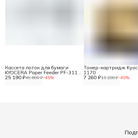
Кассета лоток для бумаги
Тонер-картридж Kyoce
KYOCERA Paper Feeder PF-3110
1170
25 190 ₽
(1203SA0KL1 / 1203SA0KL0)
7 260 ₽
45 800 ₽
−
45
%
13 200 ₽
−
45
%
Подп