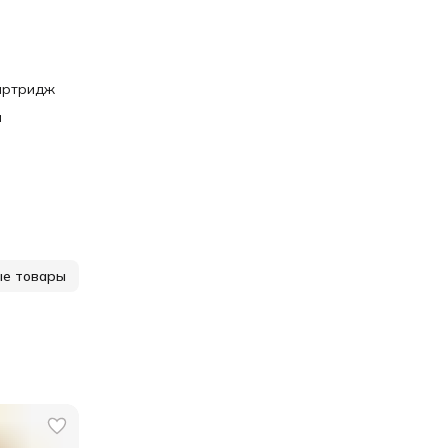
картридж
и
ые товары