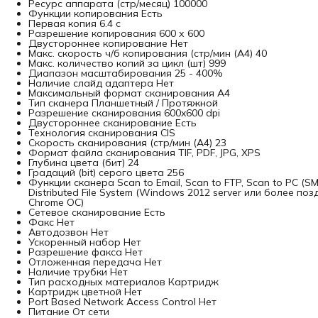
Ресурс аппарата (стр/месяц) 100000
Функции копирования Есть
Первая копия 6.4 с
Разрешение копирования 600 х 600
Двустороннее копирование Нет
Макс. скорость ч/б копирования (стр/мин (A4) 40
Макс. количество копий за цикл (шт) 999
Диапазон масштабирования 25 - 400%
Наличие слайд адаптера Нет
Максимальный формат сканирования A4
Тип сканера Планшетный / Протяжной
Разрешение сканирования 600x600 dpi
Двустороннее сканирование Есть
Технология сканирования CIS
Скорость сканирования (стр/мин (A4) 23
Формат файла сканирования TIF, PDF, JPG, XPS
Глубина цвета (бит) 24
Градаций (bit) серого цвета 256
Функции сканера Scan to Email, Scan to FTP, Scan to PC (S
Distributed File System (Windows 2012 server или более поз
Chrome ОС)
Сетевое сканирование Есть
Факс Нет
Автодозвон Нет
Ускоренный набор Нет
Разрешение факса Нет
Отложенная передача Нет
Наличие трубки Нет
Тип расходных материалов Картридж
Картридж цветной Нет
Port Based Network Access Control Нет
Питание От сети