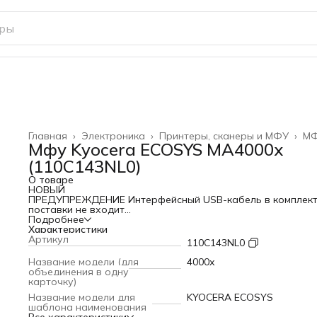
Главная
›
Электроника
›
Принтеры, сканеры и МФУ
›
М
Мфу Kyocera ECOSYS MA4000x
(110C143NL0)
О товаре
НОВЫЙ
ПРЕДУПРЕЖДЕНИЕ Интерфейсный USB-кабель в комплек
поставки не входит
Серия Ecosys
Подробнее
Модель ECOSYS MA4000x (110C143NL0)
Характеристики
Тип оборудования МФУ
Артикул
110C143NL0
Описание принтер/сканер/копир
Цветная печать Нет
Название модели (для
4000x
Позиционирование Печать документов
объединения в одну
Тип печати Лазерная
карточку)
Цвета, использованные в оформлении Белый, Черный
Название модели для
KYOCERA ECOSYS
Процессор ARM Cortex-A53, 1 ГГц
шаблона наименования
Объем памяти (Стандарт) (Мб) 1024