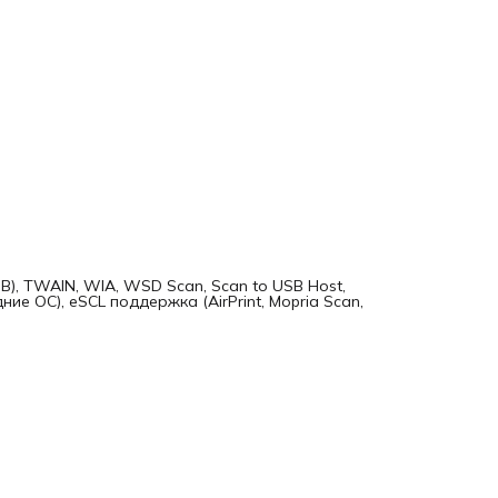
Автодозвон Нет
Ускоренный набор Нет
Разрешение факса Нет
Отложенная передача Нет
Наличие трубки Нет
Тип расходных материалов Картридж
Картридж цветной Нет
Port Based Network Access Control Нет
Питание От сети
Блок питания Есть
Защищенные VPN-протоколы Нет
Сетевые протоколы Есть
Габариты 417х412х437 мм
Вес (кг) 19
Опции (прочие) Нет
Комплект поставки Диск с ПО, кабель питания, пробный
картридж
ПО в комплекте Да
Интерфейсный USB-кабель Не входит в комплект поставк
MB), TWAIN, WIA, WSD Scan, Scan to USB Host,
ширина(см) 0.0000
дние ОС), eSCL поддержка (AirPrint, Mopria Scan,
Страна производитель ВЬЕТНАМ
длина(см) 0.0000
высота(см) 0.0000