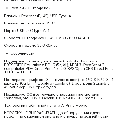
Разъемы, интерфейсы
Разъемы Ethernet (RJ-45), USB Type-A
Количество разъемов USB 1
Порты USB 2.0 (Type-A) 1
Скорость интерфейса RJ-45 10/100/1000BASE-T
Скорость модема 33.6 Кбит/с
Особенности
Поддержка языков управления Controller language:
PRESCRIBE Emulations: PCL 6 (5c, XL), KPDL3 (PostScript 3
compatible), PDF Direct Print 1.7, 2.0, XPS/Open XPS Direct Print,
TIFF Direct Print
Поддержка шрифтов 93 контурных шрифта (PCL6, KPDL3), 4
шрифта (Calibri), 4 шрифта (Cambria), 1 растровый шрифт,
45 одномерных штрихкодов
Поддержка ОС Все текущие операционные системы
Windows, MAC OS X версии 10.9 или выше, Chrome OS
Технологии мобильной печати AirPrint, Mopria
КОРОБКУ НЕ ВЫБРАСЫВАТЬ, до обнаружения админ-
пароля на отдельном листе или стикере на задней части