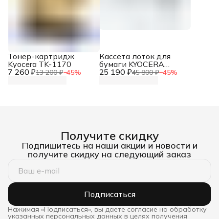
Тонер-картридж
Кассета лоток для
Kyocera TK-1170
бумаги KYOCERA
7 260 ₽
25 190 ₽
Paper Feeder PF-3110
13 200 ₽
−
45
%
45 800 ₽
−
45
%
(1203SA0KL1 /
1203SA0KL0)
Получите скидку
Подпишитесь на наши акции и новости и
получите скидку на следующий заказ
Подписаться
Нажимая «Подписаться», вы даете согласие на обработку
указанных персональных данных в целях получения