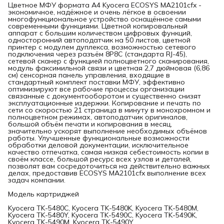
Цветное МФУ формата A4 Kyocera ECOSYS MA2101cfx -
экономичное, надёжное и очень лёгкое в освоении
многофункциональное устройство оснащённое самыми
современными функциями. Цветной копировальный
аппарат с большим количеством цифровых функций,
односторонний автоподатчик на 50 листов, цветной
принтер с модулем дуплекса, возможностью сетевого
подключения через разъём 8P8C (стандарта RJ-45),
сетевой сканер с функцией полноцветного сканирования,
модуль факсимильной связи и цветная 2,7 дюймовая (6,86
см) сенсорная панель управления, входящие в
стандартный комплект поставки МФУ, эффективно
оптимизируют все рабочие процессы организации
связанные с документооборотом и существенно снизят
эксплуатационные издержки. Копирование и печать по
сети со скоростью 21 страница в минуту в монохромном и
полноцветном режимах, автоподатчик оригиналов,
большой объём печати и копирования в месяц,
значительно ускорят выполнение необходимых объёмов
работы. Улучшенные функциональные возможности
обработки деловой документации, исключительное
качество отпечатка, самая низкая себестоимость копии в
своём классе, большой ресурс всех узлов и деталей,
позволят вам сосредоточиться на действительно важных
делах, предоставив ECOSYS MA2101cfx выполнение всех
задач компании.
Модель картриджей
Kyocera TK-5480C, Kyocera TK-5480K, Kyocera TK-5480M,
Kyocera TK-5480Y, Kyocera TK-5490C, Kyocera TK-5490K,
Kyocera TK-5490M, Kyocera TK-5490Y