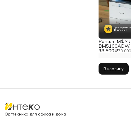
Pantum МФУ 
BM5100ADW, 
38 500 ₽
A4,Ethernet (R
70 000
В корзину
Оргтехника для офиса и дома