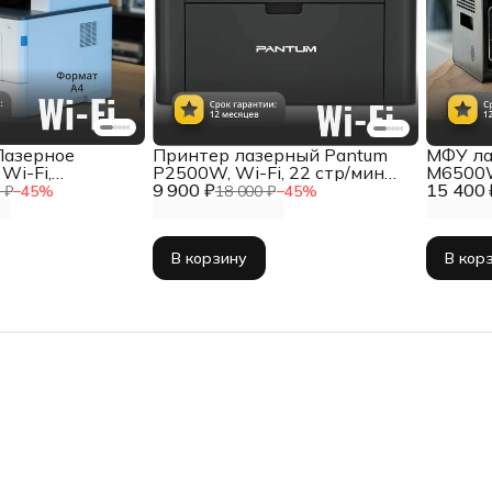
Лазерное
Принтер лазерный Pantum
МФУ ла
Wi-Fi,
P2500W, Wi-Fi, 22 стр/мин
M6500W
J-45), USB
9 900 ₽
(A4)
15 400 
печать,
 ₽
−
45
%
18 000 ₽
−
45
%
В корзину
В кор